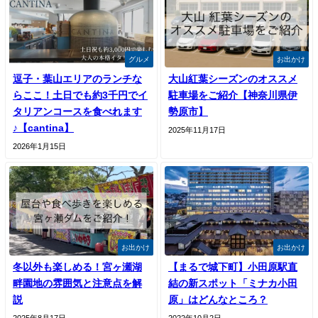
グルメ
お出かけ
逗子・葉山エリアのランチな
大山紅葉シーズンのオススメ
らここ！土日でも約3千円でイ
駐車場をご紹介【神奈川県伊
タリアンコースを食べれます
勢原市】
♪【cantina】
2025年11月17日
2026年1月15日
お出かけ
お出かけ
冬以外も楽しめる！宮ヶ瀬湖
【まるで城下町】小田原駅直
畔園地の雰囲気と注意点を解
結の新スポット「ミナカ小田
説
原」はどんなところ？
2025年8月17日
2022年10月2日