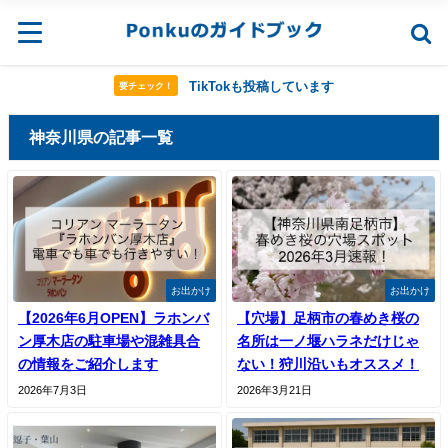
TikTokも投稿しています
要チェック！
神奈川県の記事一覧
お出かけ
お出かけ
【2026年6月OPEN】ラホンバ
【穴場】足柄市の春めき桜の
ン厚木店の駐車場や混雑具合
名所は一ノ堰ハラネだけじゃ
の情報をご紹介します
ない！狩川沿いもオススメ！
2026年7月3日
2026年3月21日