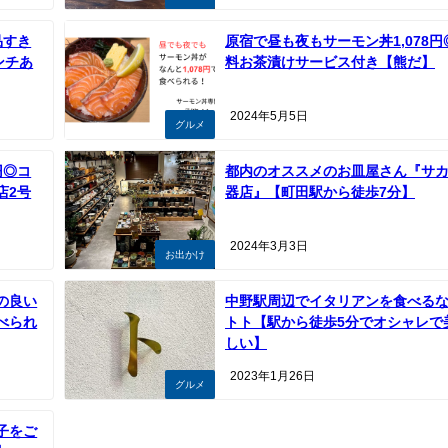
品すき
原宿で昼も夜もサーモン丼1,078円
ンチあ
料お茶漬けサービス付き【熊だ】
2024年5月5日
グルメ
円◎コ
都内のオススメのお皿屋さん『サ
店2号
器店』【町田駅から徒歩7分】
2024年3月3日
お出かけ
の良い
中野駅周辺でイタリアンを食べる
べられ
トト【駅から徒歩5分でオシャレで
しい】
2023年1月26日
グルメ
子をご