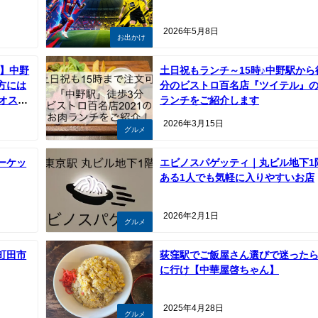
2026年5月8日
お出かけ
可】中野
土日祝もランチ～15時♪中野駅から
方には
分のビストロ百名店『ツイテル』
がオスス
ランチをご紹介します
2026年3月15日
グルメ
ーケッ
エビノスパゲッティ｜丸ビル地下1
ある1人でも気軽に入りやすいお店
2026年2月1日
グルメ
町田市
荻窪駅でご飯屋さん選びで迷った
に行け【中華屋啓ちゃん】
2025年4月28日
グルメ