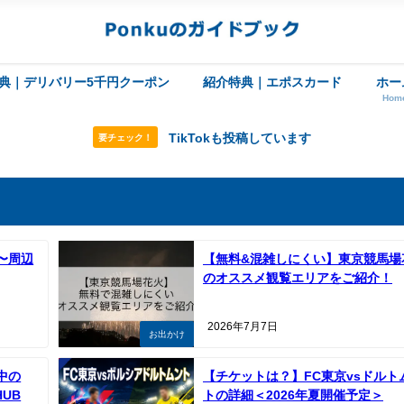
典｜デリバリー5千円クーポン
紹介特典｜エポスカード
ホー
Hom
TikTokも投稿しています
要チェック！
〜周辺
【無料&混雑しにくい】東京競馬場
のオススメ観覧エリアをご紹介！
2026年7月7日
お出かけ
中の
【チケットは？】FC東京vsドルト
HUB
トの詳細＜2026年夏開催予定＞