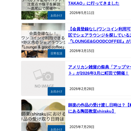
TAKAO」に行ってきました
2026年5月11日
お出かけ
【会員登録なし|ワンコイン利用
区でシェアラウンジを探している
『LOUNGE&GOODCOFFEE』
メ！
2026年3月15日
日常生活
アメリカン雑貨の祭典「アップマ
ト」が2026年3月に町田で開催！
2026年2月28日
お出かけ
師楽の作品の受け渡し日時は？【
にある陶芸教室shiraku】
2025年7月29日
お出かけ