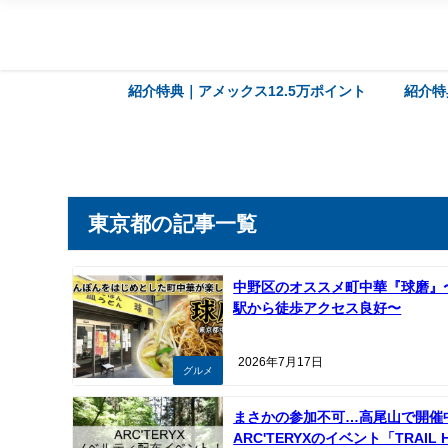
紹介特典｜アメックス12.5万ポイント
紹介特
東京都の記事一覧
中野区のオススメ町中華『球磨』
駅から徒歩アクセス良好〜
2026年7月17日
グルメ
まさかの参加不可…高尾山で開催
ARC'TERYXのイベント「TRAIL 