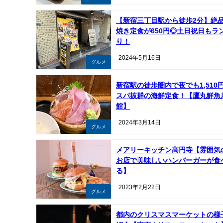
【新宿三丁目駅から徒歩2分】絶
焼き定食が650円◎土日祝日もラ
り！
2024年5月16日
グルメ
新宿駅の徒歩圏内で夜でも1,510
スパ抜群の海鮮定食！【鷹丸鮮魚
館】
2024年3月14日
グルメ
メアリーキッチン高円寺【雰囲気
お店で美味しいハンバーガーが食
る】
2023年2月22日
グルメ
都内のクリスマスマーケットの様